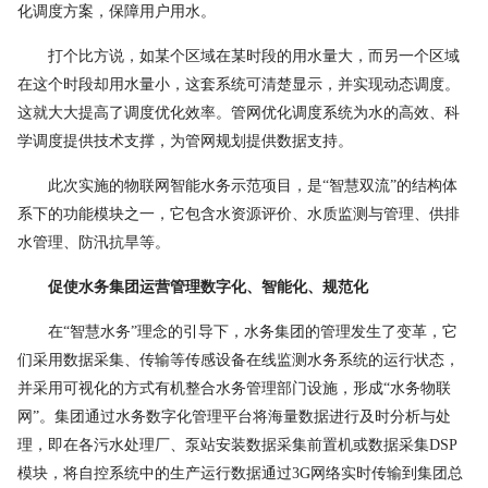
化调度方案，保障用户用水。
打个比方说，如某个区域在某时段的用水量大，而另一个区域
在这个时段却用水量小，这套系统可清楚显示，并实现动态调度。
这就大大提高了调度优化效率。管网优化调度系统为水的高效、科
学调度提供技术支撑，为管网规划提供数据支持。
此次实施的物联网智能水务示范项目，是
“
智慧双流
”
的结构体
系下的功能模块之一，它包含
水资源评价、水质监测与管理、供排
水管理、防汛抗旱等。
促使水务集团运营管理数字化、智能化、规范化
在
“
智慧水务
”
理念的引导下，水务集团的管理发生了变革，它
们采用数据采集、传输等传感设备在线监测水务系统的运行状态，
并采用可视化的方式有机整合
水务管理
部门设施，形成
“水务物联
网”
。集团通过水务
数字化管理平台将海量数据进行及时分析与处
理，即在各污水处理厂、泵站安装数据采集前置机
或数据采集
DSP
模块，将自控系统中的生产运行数据通过
3G
网络实时传输到集团总