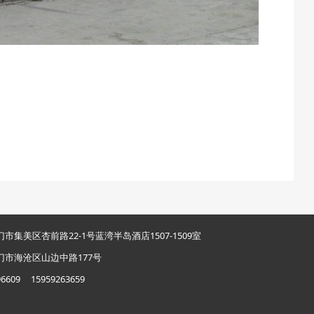
市集美区杏前路22-1号蓝湾半岛酒店1507-1509室
市海沧区山边中路177号
6609 15959263659